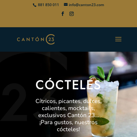
881 850 011
info@canton23.com
CÓCTELES
Cítricos, picantes, dulces,
calientes, mocktails,
exclusivos Cantón 23…
¡Para gustos, nuestros
cócteles!