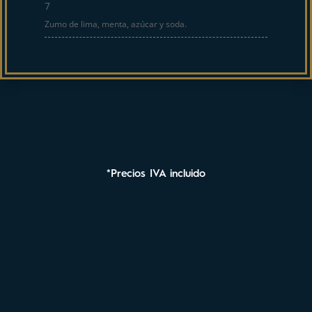
7
Zumo de lima, menta, azúcar y soda.
*Precios IVA incluido